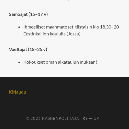
Samoajat (15–17 v)
Ihmeelliset maanmatoset, tiistaisin klo 18.30–20
Eestinkallion koululla (Jossu)
Vaeltajat (18–25 v)
Kokoukset oman aikataulun mukaan!
Kirjaudu
© 2026
KASKENPOLTTAJAT RY
—
UP ↑