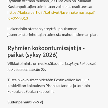
Ryhmiin otetaan mukaan, jos tilaa vain on. Mukaan
Kaskenpolttajien toimintaan voi hakea osoitteessa:
https://kuksa.partio.fi/kotisivut/jasenhakemus.aspx?
id=9999013
.
Hakeneisiin otetaan yhteyttä lippukunnan
jäsenrekisterinhoitajan toimesta mahdollisimman pian.
Ryhmien kokoontumisajat ja -
paikat (syksy 2026)
Viikkotoiminta on nyt kesätauolla, ja
syksyn kokoukset
jatkuvat taas viikolla 35.
Tiistain kokoukset pidetään Eestinkallion koululla,
keskiviikon kokouksen Pisan kartanolla ja torstain
kokoukset Soukan kappelilla.
Sudenpennut (7–9 v)