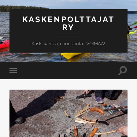
KASKENPOLTTAJAT
RY
Kaski kantaa, nauris antaa VOIMAA!
Toggle
Toggle
search
mobile
field
menu