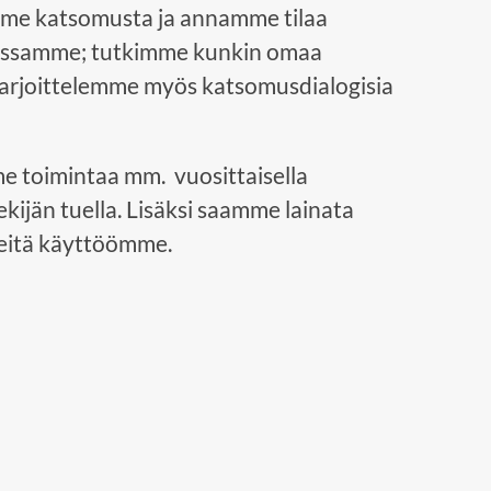
me katsomusta ja annamme tilaa
nnassamme; tutkimme kunkin omaa
 harjoittelemme myös katsomusdialogisia
 toimintaa mm. vuosittaisella
tekijän tuella. Lisäksi saamme lainata
neitä käyttöömme.