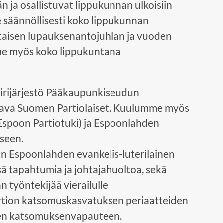
ään ja osallistuvat lippukunnan ulkoisiin
e säännöllisesti koko lippukunnan
ttaisen lupauksenantojuhlan ja vuoden
e myös koko lippukuntana
iirijärjestö Pääkaupunkiseudun
ttava Suomen Partiolaiset. Kuulumme myös
Espoon Partiotuki) ja Espoonlahden
seen.
 Espoonlahden evankelis-luterilainen
ä tapahtumia ja johtajahuoltoa, sekä
työntekijää vierailulle
tion katsomuskasvatuksen periaatteiden
seen katsomuksenvapauteen.