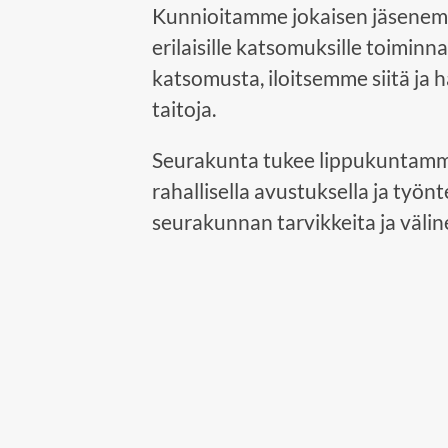
Kunnioitamme jokaisen jäsenem
erilaisille katsomuksille toimi
katsomusta, iloitsemme siitä ja
taitoja.
Seurakunta tukee lippukuntamme
rahallisella avustuksella ja työn
seurakunnan tarvikkeita ja väli