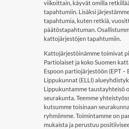
viikoittain, käyvät omilla retkill
tapahtumiin. Lisäksi järjestämm
tapahtumia, kuten retkiä, vuosi
päätöstapahtuman. Osallistumm
kattojärjestöjen tapahtumiin.
Kattojärjestöinämme toimivat p
Partiolaiset ja koko Suomen ka
Espoon partiojärjestöön (EPT – 
Lippukunnat (ELLI) alueyhdistyk
Lippukuntamme taustayhteisö on
seurakunta. Teemme yhteistyöss
kutsumme toisinaan seurakunnan 
ryhmiimme. Toimintamme on par
mukaista ja perustuu positiivi